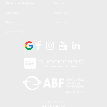
Rio Grande do Norte
Sergipe
Rondônia
Tocantins
Bahia
Maranhão
Pernambuco