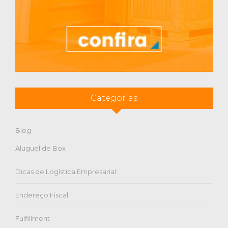
Categorias
Blog
Aluguel de Box
Dicas de Logística Empresarial
Endereço Fiscal
Fulfillment