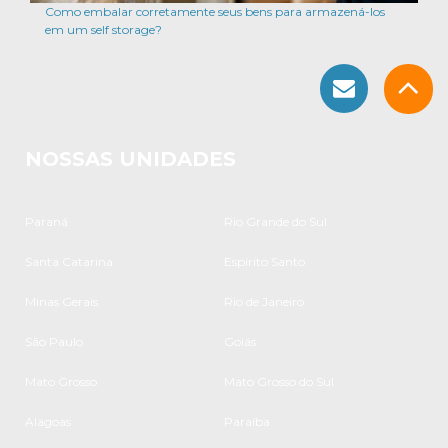
Como embalar corretamente seus bens para armazená-los
em um self storage?
NOSSAS UNIDADES
Paraná
Rio Grande do Sul
Santa Catarina
Espírito Santo
Minas Gerais
Rio de Janeiro
São Paulo
Goiás
Mato Grosso
Mato Grosso do Sul
Alagoas
Paraíba