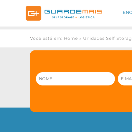
ENC
Você está em: Home
»
Unidades Self Stora