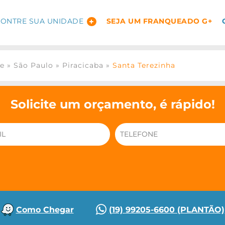
ONTRE SUA UNIDADE
SEJA UM FRANQUEADO G+
ge
»
São Paulo
»
Piracicaba
»
Santa Terezinha
Solicite um orçamento, é rápido!
Como Chegar
(19) 99205-6600 (PLANTÃO)