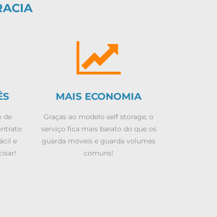
RACIA
ÊS
MAIS ECONOMIA
o de
Graças ao modelo self storage, o
ontrato
serviço fica mais barato do que os
ácil e
guarda móveis e guarda volumes
isar!
comuns!