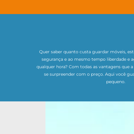
Quer saber quanto custa guardar móveis, es
segurança e ao mesmo tempo liberdade e agi
qualquer hora? Com todas as vantagens que a 
se surpreender com o preço. Aqui você gu
pequeno.