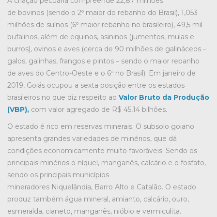
A criação pecuária compreende 22,87 milhões
de bovinos (sendo o 2º maior do rebanho do Brasil), 1,053
milhões de suínos (6º maior rebanho no brasileiro), 49,5 mil
bufalinos, além de equinos, asininos (jumentos, mulas e
burros), ovinos e aves (cerca de 90 milhões de galináceos –
galos, galinhas, frangos e pintos – sendo o maior rebanho
de aves do Centro-Oeste e o 6º no Brasil). Em janeiro de
2019, Goiás ocupou a sexta posição entre os estados
brasileiros no que diz respeito ao
Valor Bruto da Produção
(VBP),
com valor agregado de R$ 45,14 bilhões.
O estado é rico em reservas minerais. O subsolo goiano
apresenta grandes variedades de minérios, que dá
condições economicamente muito favoráveis. Sendo os
principais minérios o níquel, manganês, calcário e o fosfato,
sendo os principais municípios
mineradores Niquelândia, Barro Alto e Catalão. O estado
produz também água mineral, amianto, calcário, ouro,
esmeralda, cianeto, manganês, nióbio e vermiculita.