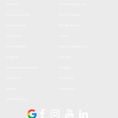
Paraná
Rio Grande do Sul
Santa Catarina
Espírito Santo
Minas Gerais
Rio de Janeiro
São Paulo
Goiás
Mato Grosso
Mato Grosso do Sul
Alagoas
Paraíba
Rio Grande do Norte
Sergipe
Rondônia
Tocantins
Bahia
Maranhão
Pernambuco