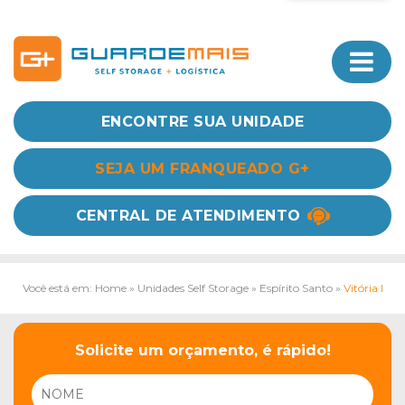
ENCONTRE SUA UNIDADE
SEJA UM FRANQUEADO G+
CENTRAL DE ATENDIMENTO
Você está em: Home
»
Unidades Self Storage
»
Espírito Santo
»
Vitória I
Solicite um orçamento, é rápido!