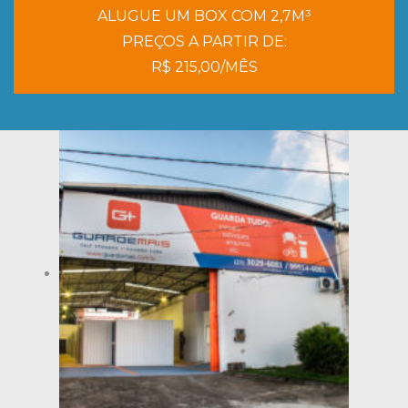
ALUGUE UM BOX COM 2,7M³
PREÇOS A PARTIR DE:
R$ 215,00/MÊS