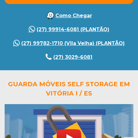
Como Chegar
(27) 99914-6081 (PLANTÃO)
(27) 99782-1710 (Vila Velha) (PLANTÃO)
(27) 3029-6081
GUARDA MÓVEIS SELF STORAGE EM
VITÓRIA I / ES