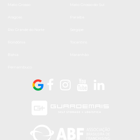
Mato Grosso
Mato Grosso do Sul
Alagoas
Paraíba
Rio Grande do Norte
Sergipe
Rondônia
Tocantins
Bahia
Maranhão
Pernambuco