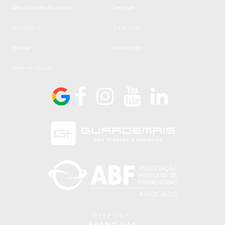
Rio Grande do Norte
Sergipe
Rondônia
Tocantins
Bahia
Maranhão
Pernambuco