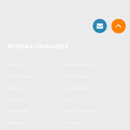
NOSSAS UNIDADES
Paraná
Rio Grande do Sul
Santa Catarina
Espírito Santo
Minas Gerais
Rio de Janeiro
São Paulo
Goiás
Mato Grosso
Mato Grosso do Sul
Alagoas
Paraíba