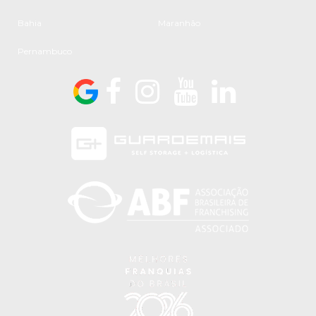
Bahia
Maranhão
Pernambuco