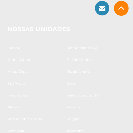
NOSSAS UNIDADES
Paraná
Rio Grande do Sul
Santa Catarina
Espírito Santo
Minas Gerais
Rio de Janeiro
São Paulo
Goiás
Mato Grosso
Mato Grosso do Sul
Alagoas
Paraíba
Rio Grande do Norte
Sergipe
Rondônia
Tocantins