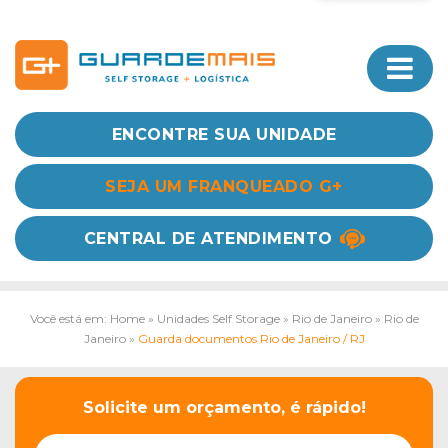
ENCONTRE SUA UNIDADE
SEJA UM FRANQUEADO G+
CENTRAL DE ATENDIMENTO
Você está em: Home
»
Unidades Self Storage
»
Rio de Janeiro
»
Rio de
Janeiro
»
Guarda documentos Rio de Janeiro / RJ
Solicite um orçamento, é rápido!