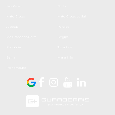
São Paulo
Goiás
Mato Grosso
Mato Grosso do Sul
Alagoas
Paraíba
Rio Grande do Norte
Sergipe
Rondônia
Tocantins
Bahia
Maranhão
Pernambuco