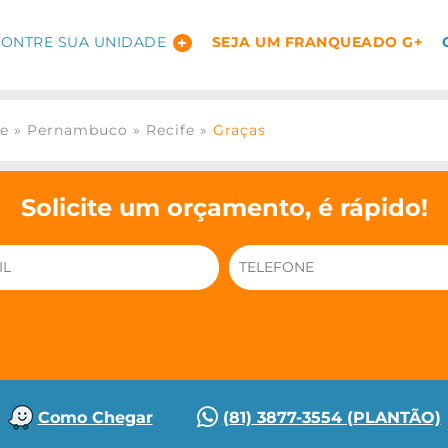
ONTRE SUA UNIDADE
SEJA UM FRANQUEADO G+
ge
»
Pernambuco
»
Recife
»
Graças
Solicite um orçamento, é rápido!
Como Chegar
(81) 3877-3554 (PLANTÃO)