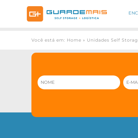
ENC
Você está em: Home
»
Unidades Self Stora