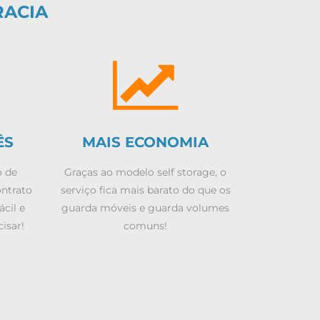
RACIA
ÊS
MAIS ECONOMIA
o de
Graças ao modelo self storage, o
ontrato
serviço fica mais barato do que os
ácil e
guarda móveis e guarda volumes
isar!
comuns!