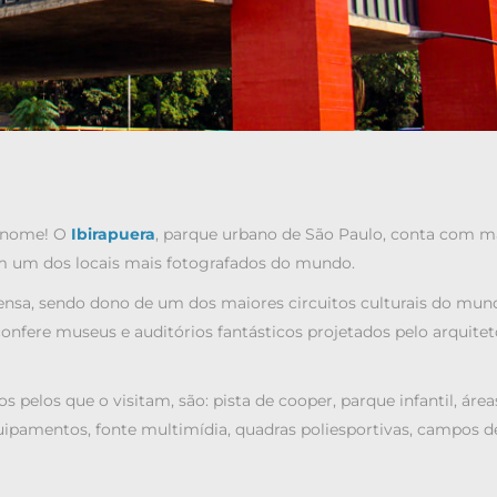
m nome! O
Ibirapuera
, parque urbano de São Paulo, conta com m
ém um dos locais mais fotografados do mundo.
ensa, sendo dono de um dos maiores circuitos culturais do mun
fere museus e auditórios fantásticos projetados pelo arquitet
os pelos que o visitam, são:
pista de cooper, parque infantil, área
equipamentos, fonte multimídia, quadras poliesportivas, campos d