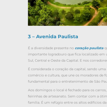
3 – Avenida Paulista
É a diversidade presente no
coração paulista
q
importante logradouro que fica localizado em u
Sul, Central e Oeste da Capital. E nos corredore
É considerada o coração da capital, sendo uma
comércio e cultura, que une os moradores de f
fundamental para o entretenimento de São Pau
Aos domingos o local é fechado para os carros
feirinhas de artesanato. Sem contar com a ótim
família. É um refúgio entre os altos edifícios d