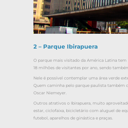
2 – Parque Ibirapuera
O parque mais visitado da América Latina te
18 milhões de visitantes por ano, sendo tamb
Nele é possível contemplar uma área verde ext
Quem caminha pelo parque paulista também con
Oscar Niemeyer.
Outros atrativos o Ibirapuera, muito aproveitad
estar, ciclofaixa, bicicletário com aluguel de 
futebol, aparelhos de ginástica e praças.