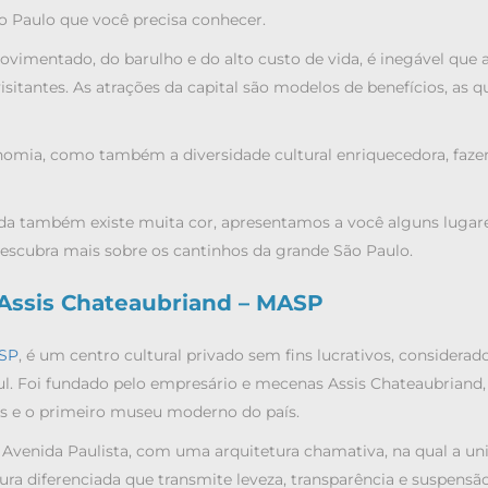
o Paulo que você precisa conhecer.
imentado, do barulho e do alto custo de vida, é inegável que 
itantes. As atrações da capital são modelos de benefícios, as q
omia, como também a diversidade cultural enriquecedora, faz
ada também existe muita cor, apresentamos a você alguns lugar
 descubra mais sobre os cantinhos da grande São Paulo.
 Assis Chateaubriand – MASP
SP
, é um centro cultural privado sem fins lucrativos, considera
l. Foi fundado pelo empresário e mecenas Assis Chateaubriand,
as e o primeiro museu moderno do país.
 Avenida Paulista, com uma arquitetura chamativa, na qual a un
ra diferenciada que transmite leveza, transparência e suspensã