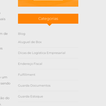
a
Categorias
uais
em de
Blog
Aluguel de Box
es
Dicas de Logística Empresarial
Endereço Fiscal
Fulfillment
do um
 sendo
Guarda Documentos
Guarda Estoque
ião do
o.