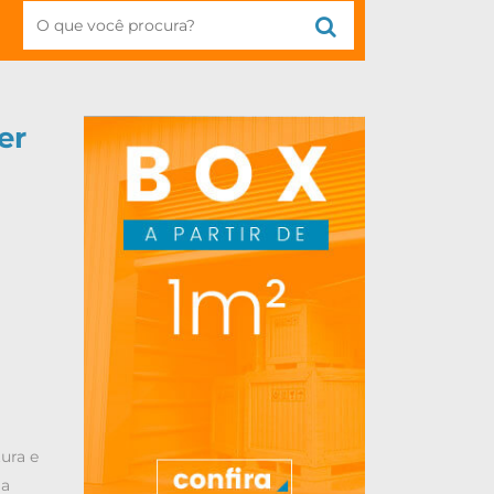
er
tura e
 a