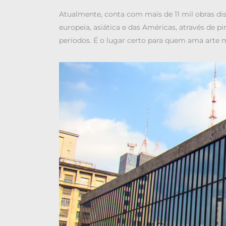
Atualmente, conta com mais de 11 mil obras di
europeia, asiática e das Américas, através de pin
períodos. É o lugar certo para quem ama arte m