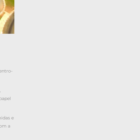
entro-
,
papel
midas e
com a