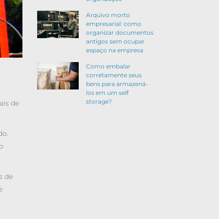
Arquivo morto
empresarial: como
organizar documentos
antigos sem ocupar
espaço na empresa
Como embalar
corretamente seus
bens para armazená-
los em um self
storage?
ais de
do.
o
s de
e