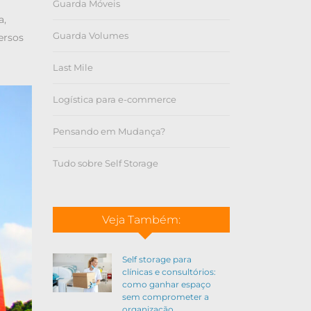
Guarda Móveis
a,
Guarda Volumes
versos
Last Mile
Logística para e-commerce
Pensando em Mudança?
Tudo sobre Self Storage
Veja Também:
Self storage para
clínicas e consultórios:
como ganhar espaço
sem comprometer a
organização