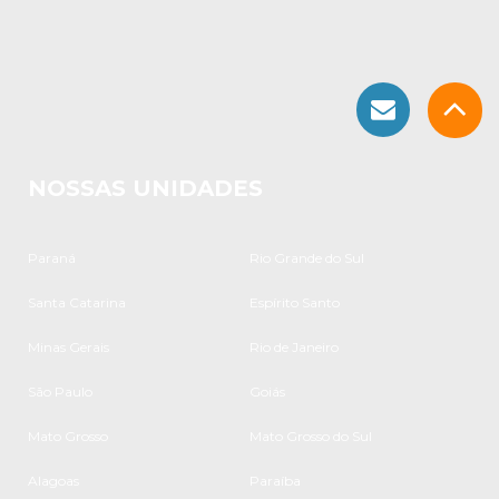
NOSSAS UNIDADES
Paraná
Rio Grande do Sul
Santa Catarina
Espírito Santo
Minas Gerais
Rio de Janeiro
São Paulo
Goiás
Mato Grosso
Mato Grosso do Sul
Alagoas
Paraíba