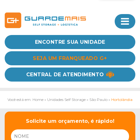
ENCONTRE SUA UNIDADE
SEJA UM FRANQUEADO G+
CENTRAL DE ATENDIMENTO
Você está em: Home
»
Unidades Self Storage
»
São Paulo
»
Hortolândia
Solicite um orçamento, é rápido!