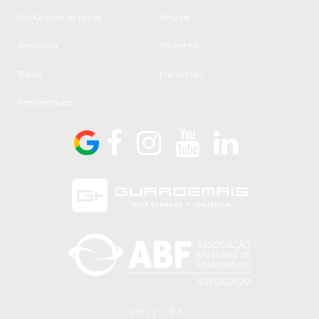
Rio Grande do Norte
Sergipe
Rondônia
Tocantins
Bahia
Maranhão
Pernambuco