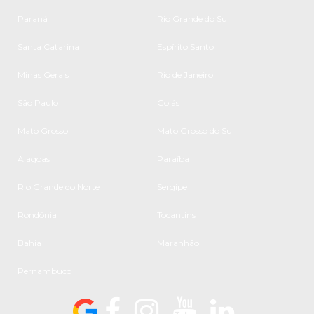
Paraná
Rio Grande do Sul
Santa Catarina
Espírito Santo
Minas Gerais
Rio de Janeiro
São Paulo
Goiás
Mato Grosso
Mato Grosso do Sul
Alagoas
Paraíba
Rio Grande do Norte
Sergipe
Rondônia
Tocantins
Bahia
Maranhão
Pernambuco