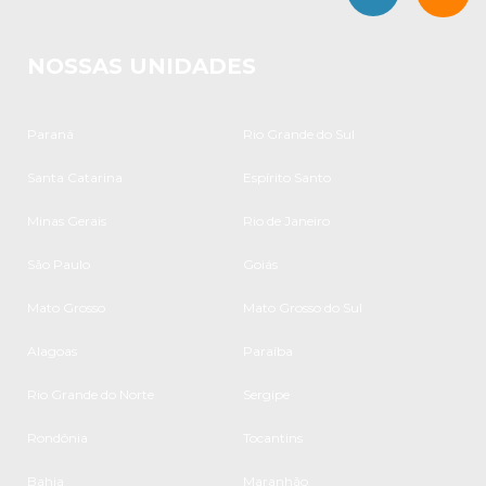
NOSSAS UNIDADES
Paraná
Rio Grande do Sul
Santa Catarina
Espírito Santo
Minas Gerais
Rio de Janeiro
São Paulo
Goiás
Mato Grosso
Mato Grosso do Sul
Alagoas
Paraíba
Rio Grande do Norte
Sergipe
Rondônia
Tocantins
Bahia
Maranhão