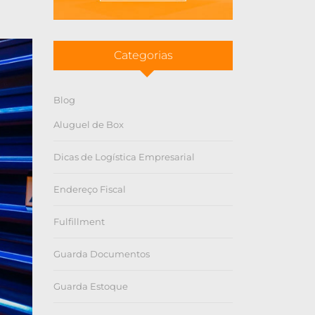
Categorias
Blog
Aluguel de Box
Dicas de Logística Empresarial
Endereço Fiscal
Fulfillment
Guarda Documentos
Guarda Estoque