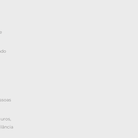
e
ndo
essoas
uros,
lância