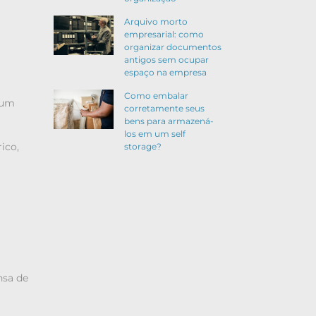
Arquivo morto
empresarial: como
organizar documentos
antigos sem ocupar
espaço na empresa
Como embalar
 um
corretamente seus
bens para armazená-
los em um self
ico,
storage?
nsa de