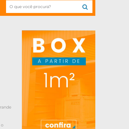
grande
 o