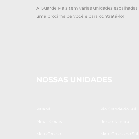
A Guarde Mais tem várias unidades espalhadas 
uma próxima de você e para contratá-lo!
NOSSAS UNIDADES
Paraná
Rio Grande do Sul
Minas Gerais
Rio de Janeiro
Mato Grosso
Mato Grosso do Sul