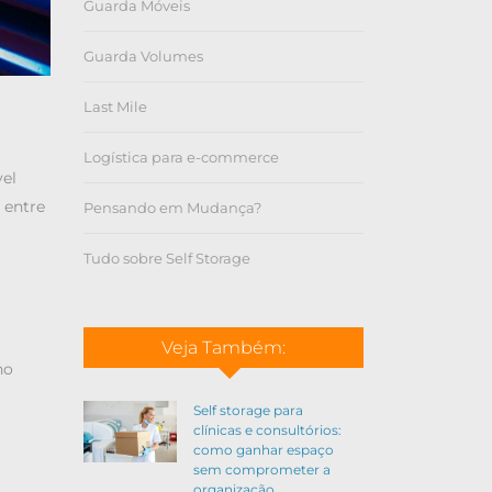
Guarda Móveis
Guarda Volumes
Last Mile
Logística para e-commerce
vel
 entre
Pensando em Mudança?
Tudo sobre Self Storage
Veja Também:
no
Self storage para
clínicas e consultórios:
como ganhar espaço
sem comprometer a
organização