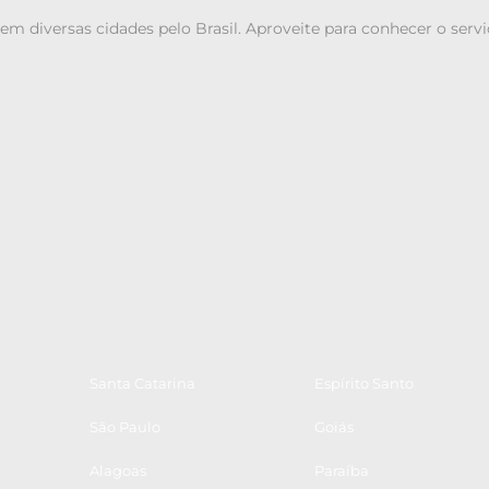
em diversas cidades pelo Brasil. Aproveite para conhecer o serv
Santa Catarina
Espírito Santo
São Paulo
Goiás
Alagoas
Paraíba