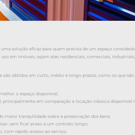
 uma solução eficaz para quem precisa de um espaço considerá
uso em imóveis, sejam eles residenciais, comerciais, industriais,
ue são obtidos em curto, médio e longo prazos, como os que são
 melhor o espaço disponível;
l, principalmente em comparação à locação clássica disponível 
maior tranquilidade sobre a preservação dos bens;
isar, sem ficar preso a um contrato longo;
, com rápido acesso ao serviço.