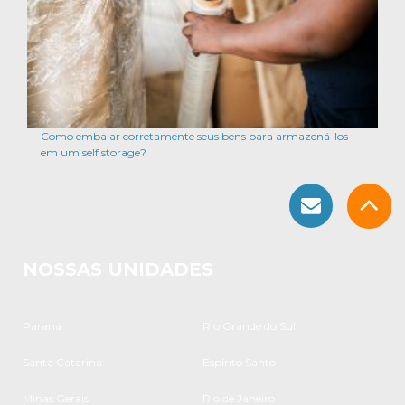
Como embalar corretamente seus bens para armazená-los
em um self storage?
NOSSAS UNIDADES
Paraná
Rio Grande do Sul
Santa Catarina
Espírito Santo
Minas Gerais
Rio de Janeiro