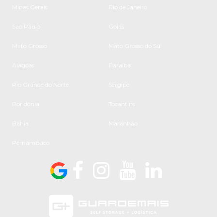
Minas Gerais
Rio de Janeiro
São Paulo
Goiás
Mato Grosso
Mato Grosso do Sul
Alagoas
Paraíba
Rio Grande do Norte
Sergipe
Rondônia
Tocantins
Bahia
Maranhão
Pernambuco