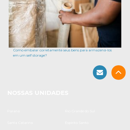
Como embalar corretamente seus bens para armazená-los
em um self storage?
NOSSAS UNIDADES
Paraná
Rio Grande do Sul
Santa Catarina
Espírito Santo