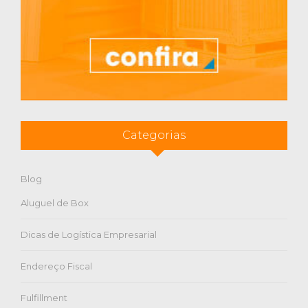
Categorias
Blog
Aluguel de Box
Dicas de Logística Empresarial
Endereço Fiscal
Fulfillment