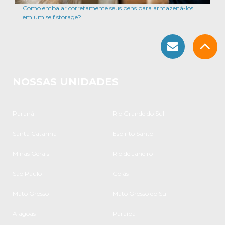
Como embalar corretamente seus bens para armazená-los
em um self storage?
NOSSAS UNIDADES
Paraná
Rio Grande do Sul
Santa Catarina
Espírito Santo
Minas Gerais
Rio de Janeiro
São Paulo
Goiás
Mato Grosso
Mato Grosso do Sul
Alagoas
Paraíba