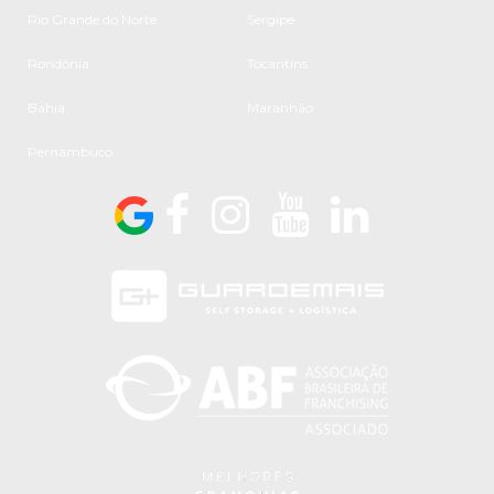
Rio Grande do Norte
Sergipe
Rondônia
Tocantins
Bahia
Maranhão
Pernambuco