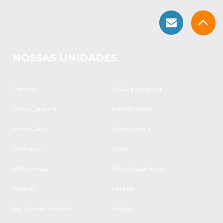
NOSSAS UNIDADES
Paraná
Rio Grande do Sul
Santa Catarina
Espírito Santo
Minas Gerais
Rio de Janeiro
São Paulo
Goiás
Mato Grosso
Mato Grosso do Sul
Alagoas
Paraíba
Rio Grande do Norte
Sergipe