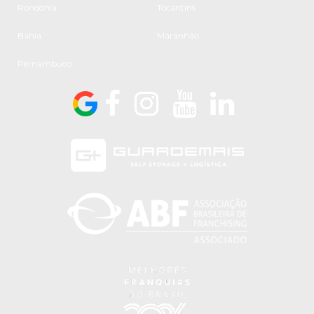
Rondônia
Tocantins
Bahia
Maranhão
Pernambuco