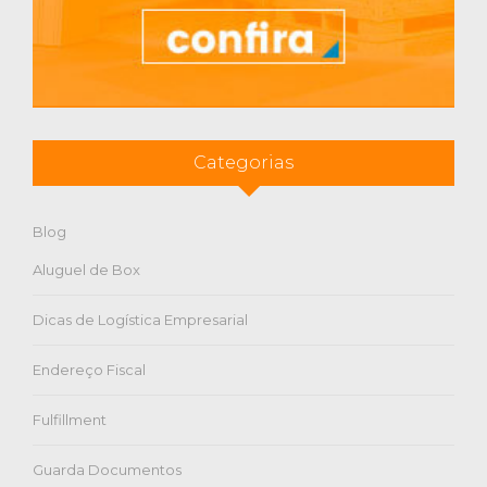
Categorias
Blog
Aluguel de Box
Dicas de Logística Empresarial
Endereço Fiscal
Fulfillment
Guarda Documentos