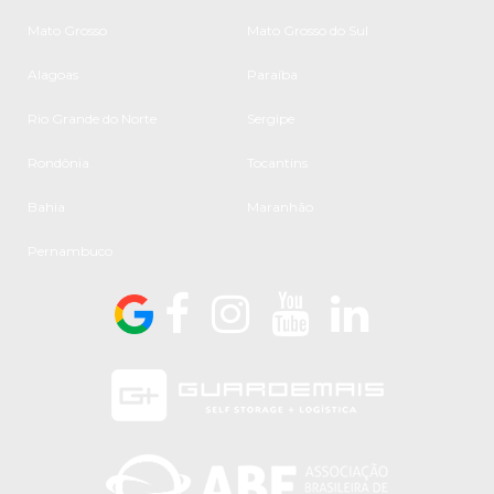
Mato Grosso
Mato Grosso do Sul
Alagoas
Paraíba
Rio Grande do Norte
Sergipe
Rondônia
Tocantins
Bahia
Maranhão
Pernambuco