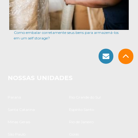
Como embalar corretamente seus bens para armazená-los
em um self storage?
NOSSAS UNIDADES
Paraná
Rio Grande do Sul
Santa Catarina
Espírito Santo
Minas Gerais
Rio de Janeiro
São Paulo
Goiás