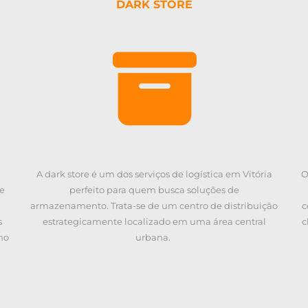
DARK STORE
A dark store é um dos serviços de logística em Vitória
O
e
perfeito para quem busca soluções de
armazenamento. Trata-se de um centro de distribuição
c
s
estrategicamente localizado em uma área central
c
no
urbana.