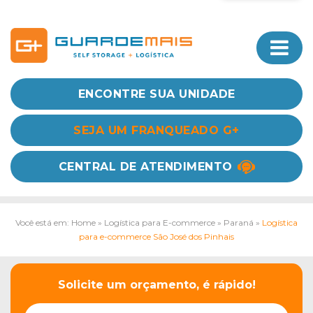
ENCONTRE SUA UNIDADE
SEJA UM FRANQUEADO G+
CENTRAL DE ATENDIMENTO
Você está em: Home
»
Logística para E-commerce
»
Paraná
»
Logística
para e-commerce São José dos Pinhais
Solicite um orçamento, é rápido!