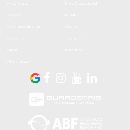
Mato Grosso
Mato Grosso do Sul
Alagoas
Paraíba
Rio Grande do Norte
Sergipe
Rondônia
Tocantins
Bahia
Maranhão
Pernambuco