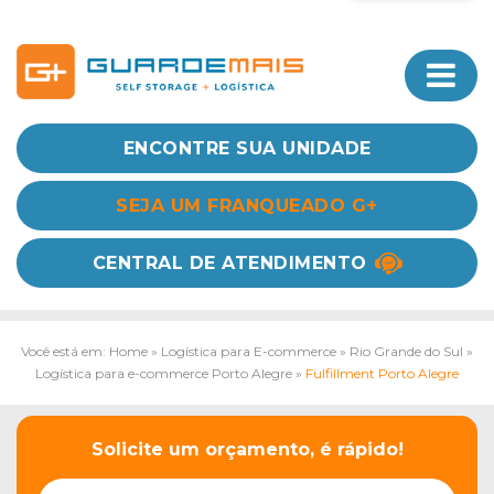
ENCONTRE SUA UNIDADE
SEJA UM FRANQUEADO G+
CENTRAL DE ATENDIMENTO
Você está em: Home
»
Logística para E-commerce
»
Rio Grande do Sul
»
Logística para e-commerce Porto Alegre
»
Fulfillment Porto Alegre
Solicite um orçamento, é rápido!