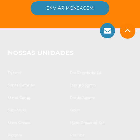
NOSSAS UNIDADES
Paraná
Rio Grande do Sul
Santa Catarina
Espírito Santo
Minas Gerais
Rio de Janeiro
São Paulo
Goiás
Mato Grosso
Mato Grosso do Sul
Alagoas
Paraíba