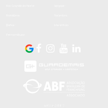
Rio Grande do Norte
Sergipe
Rondônia
Tocantins
Bahia
Maranhão
Pernambuco