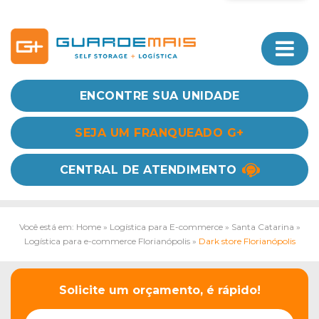
ENCONTRE SUA UNIDADE
SEJA UM FRANQUEADO G+
CENTRAL DE ATENDIMENTO
Você está em: Home
»
Logística para E-commerce
»
Santa Catarina
»
Logística para e-commerce Florianópolis
»
Dark store Florianópolis
Solicite um orçamento, é rápido!