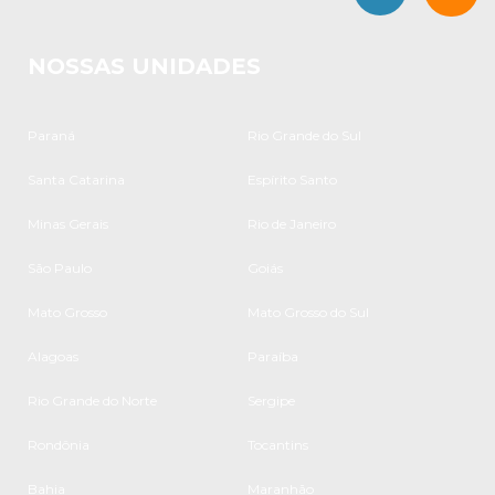
NOSSAS UNIDADES
Paraná
Rio Grande do Sul
Santa Catarina
Espírito Santo
Minas Gerais
Rio de Janeiro
São Paulo
Goiás
Mato Grosso
Mato Grosso do Sul
Alagoas
Paraíba
Rio Grande do Norte
Sergipe
Rondônia
Tocantins
Bahia
Maranhão