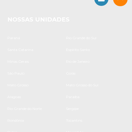
NOSSAS UNIDADES
Paraná
Rio Grande do Sul
Santa Catarina
Espírito Santo
Minas Gerais
Rio de Janeiro
São Paulo
Goiás
Mato Grosso
Mato Grosso do Sul
Alagoas
Paraíba
Rio Grande do Norte
Sergipe
Rondônia
Tocantins