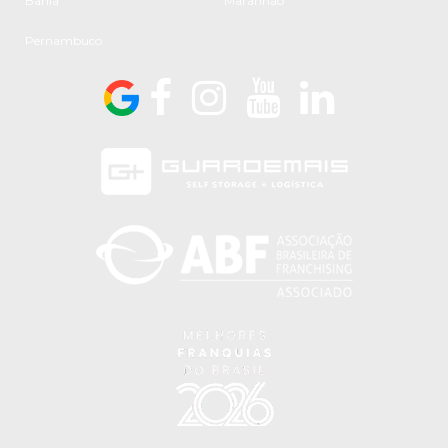
Bahia
Maranhão
Pernambuco