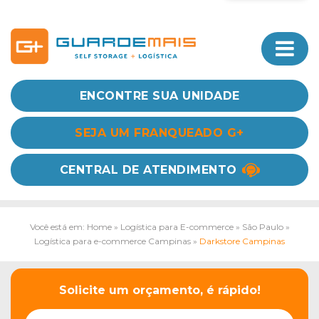
ENCONTRE SUA UNIDADE
SEJA UM FRANQUEADO G+
CENTRAL DE ATENDIMENTO
Você está em: Home
»
Logística para E-commerce
»
São Paulo
»
Logística para e-commerce Campinas
»
Darkstore Campinas
Solicite um orçamento, é rápido!