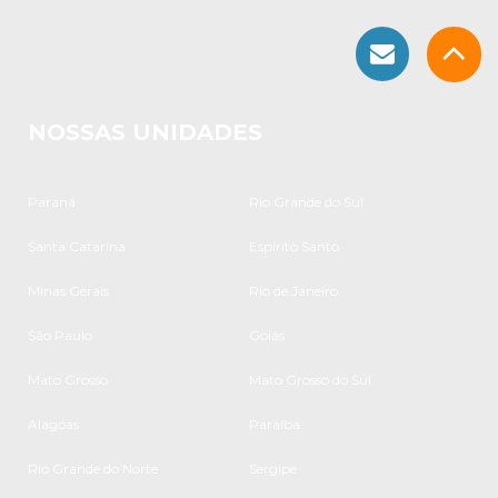
NOSSAS UNIDADES
Paraná
Rio Grande do Sul
Santa Catarina
Espírito Santo
Minas Gerais
Rio de Janeiro
São Paulo
Goiás
Mato Grosso
Mato Grosso do Sul
Alagoas
Paraíba
Rio Grande do Norte
Sergipe