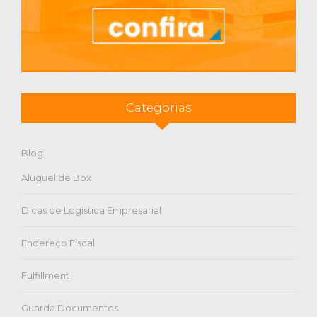
Categorias
Blog
Aluguel de Box
Dicas de Logística Empresarial
Endereço Fiscal
Fulfillment
Guarda Documentos