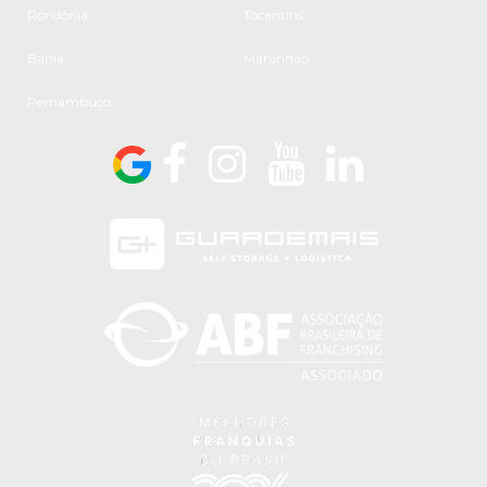
Rondônia
Tocantins
Bahia
Maranhão
Pernambuco