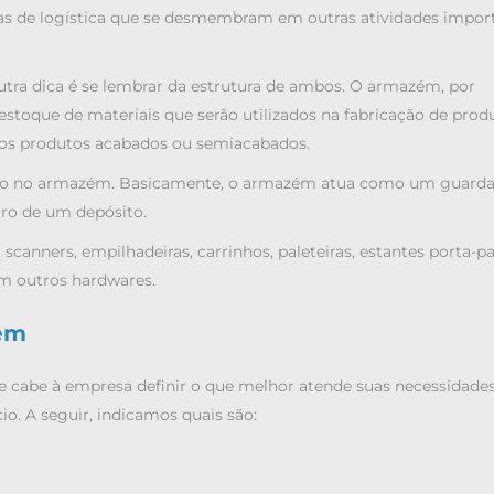
as de logística que se desmembram em outras atividades import
outra dica é se lembrar da estrutura de ambos. O armazém, por
stoque de materiais que serão utilizados na fabricação de prod
 os produtos acabados ou semiacabados.
dado no armazém. Basicamente, o armazém atua como um guarda
tro de um depósito.
 scanners, empilhadeiras, carrinhos, paleteiras, estantes porta-pa
m outros hardwares.
gem
e cabe à empresa definir o que melhor atende suas necessidades
o. A seguir, indicamos quais são: