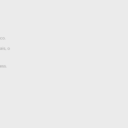
co.
is, o
ess.