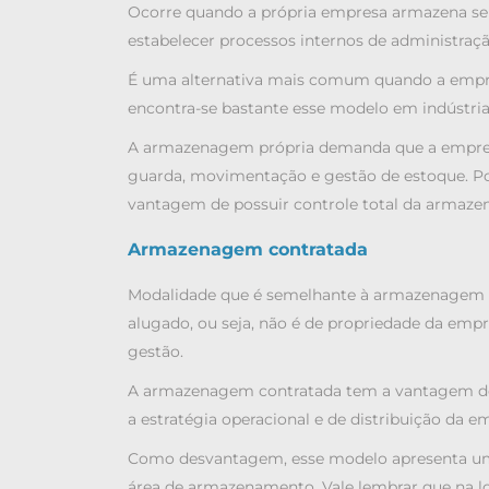
Ocorre quando a própria empresa armazena seu
estabelecer processos internos de administraçã
É uma alternativa mais comum quando a empre
encontra-se bastante esse modelo em indústr
A armazenagem própria demanda que a empresa 
guarda, movimentação e gestão de estoque. Por
vantagem de possuir controle total da armazena
Armazenagem contratada
Modalidade que é semelhante à armazenagem p
alugado, ou seja, não é de propriedade da emp
gestão.
A armazenagem contratada tem a vantagem de 
a estratégia operacional e de distribuição da e
Como desvantagem, esse modelo apresenta um c
área de armazenamento. Vale lembrar que na l