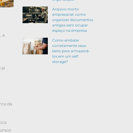
Arquivo morto
empresarial: como
organizar documentos
antigos sem ocupar
espaço na empresa
, a
Como embalar
corretamente seus
bens para armazená-
los em um self
storage?
cal
rca da
ica
ursos