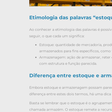
Etimologia das palavras “esto
Ao conhecer a etimologia das palavras é possí
seguir, o que cada um significa:
Estoque: quantidade de mercadoria, produ
armazenados para fins específicos, como
Armazenagem: ação de armazenar, reter 
com estrutura e função parecida.
Diferença entre estoque e ar
Embora
estoque
e armazenagem possam parecer
diferença entre estes dois termos, há uma dica i
Basta se lembrar que o estoque é o agrupament
chamada armazém. O estoque remete a recurs