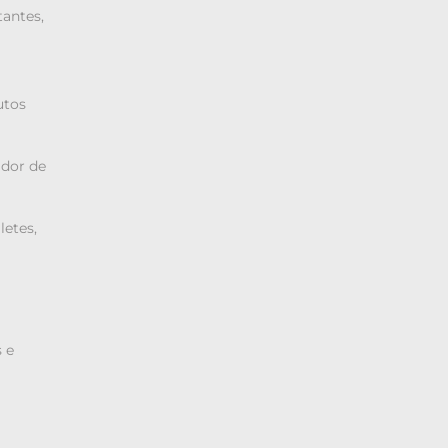
antes,
utos
dor de
letes,
 e