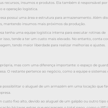
s recursos, insumos e produtos. Ela também é responsável por
o e operação logística.
sa possui uma área e estrutura para armazenamento. Além dis
ias, mantendo insumos mais próximos da produção.
tenha uma equipe logística interna para executar rotinas de
 isso, tende a ter um custo mais elevado. No entanto, conta c
gem, tendo maior liberdade para realizar melhorias e ajustes.
rópria, mas com uma diferença importante: o espaço de guard
resa. O restante pertence ao negócio, como a equipe e sistemas 
possibilitar o aluguel de um armazém em uma locação que fa
mpresa.
usto fixo alto, devido ao aluguel de um galpão ou outro tipo 
ocação há taxas extras que encarecem o total pago, como o IPT