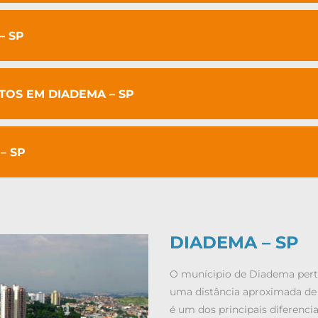
– SP
OS EM DIADEMA – SP
– SP
DIADEMA – SP
O munícipio de Diadema perte
uma distância aproximada de 2
é um dos principais diferenci