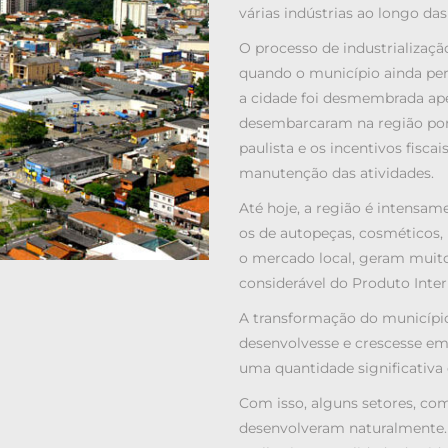
várias indústrias ao longo da
O processo de industrializa
quando o município ainda per
a cidade foi desmembrada ape
desembarcaram na região por 
paulista e os incentivos fisc
manutenção das atividades.
Até hoje, a região é intensam
os de autopeças, cosméticos,
o mercado local, geram muit
considerável do Produto Inter
A transformação do município
desenvolvesse e crescesse em 
uma quantidade significativa
Com isso, alguns setores, com
desenvolveram naturalmente