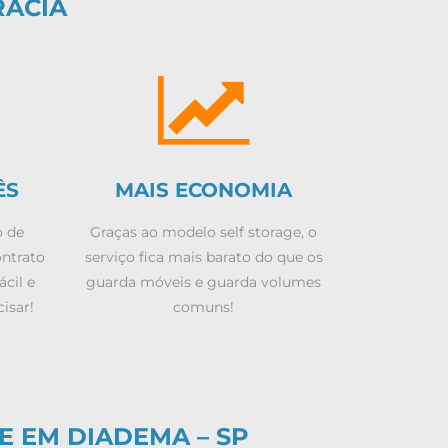
RACIA
ÊS
MAIS ECONOMIA
o de
Graças ao modelo self storage, o
ontrato
serviço fica mais barato do que os
ácil e
guarda móveis e guarda volumes
isar!
comuns!
E EM DIADEMA – SP