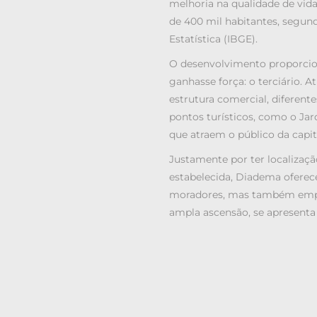
melhoria na qualidade de vida
de 400 mil habitantes, segundo
Estatística (IBGE).
O desenvolvimento proporcion
ganhasse força: o terciário. 
estrutura comercial, diferen
pontos turísticos, como o Ja
que atraem o público da capita
Justamente por ter localizaç
estabelecida, Diadema ofere
moradores, mas também empr
ampla ascensão, se apresent