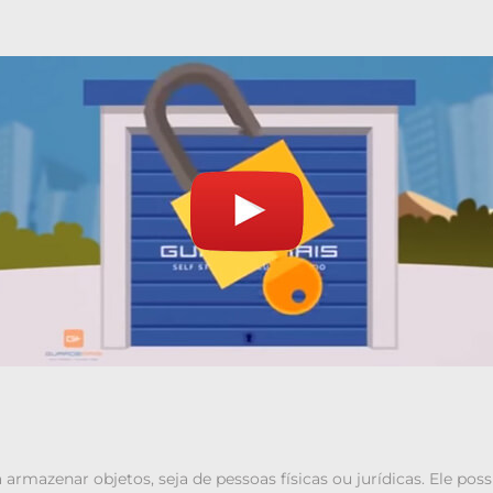
a armazenar objetos, seja de pessoas físicas ou jurídicas. Ele p