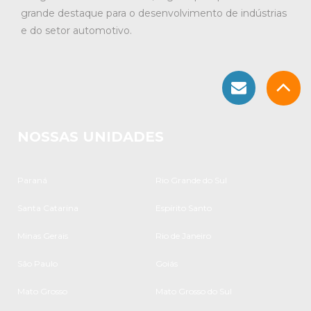
grande destaque para o desenvolvimento de indústrias
e do setor automotivo.
NOSSAS UNIDADES
Paraná
Rio Grande do Sul
Santa Catarina
Espírito Santo
Minas Gerais
Rio de Janeiro
São Paulo
Goiás
Mato Grosso
Mato Grosso do Sul