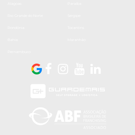
Alagoas
Paraíba
Rio Grande do Norte
Sergipe
Rondônia
Tocantins
Bahia
Maranhão
Pernambuco