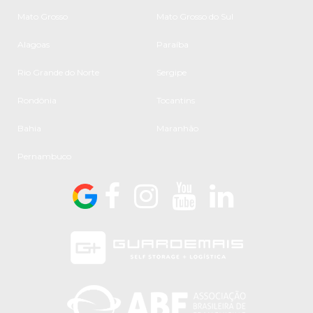
Mato Grosso
Mato Grosso do Sul
Alagoas
Paraíba
Rio Grande do Norte
Sergipe
Rondônia
Tocantins
Bahia
Maranhão
Pernambuco