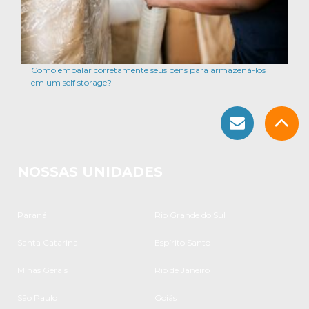
Como embalar corretamente seus bens para armazená-los
em um self storage?
NOSSAS UNIDADES
Paraná
Rio Grande do Sul
Santa Catarina
Espírito Santo
Minas Gerais
Rio de Janeiro
São Paulo
Goiás