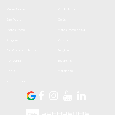
Minas Gerais
Rio de Janeiro
São Paulo
Goiás
Mato Grosso
Mato Grosso do Sul
Alagoas
Paraíba
Rio Grande do Norte
Sergipe
Rondônia
Tocantins
Bahia
Maranhão
Pernambuco