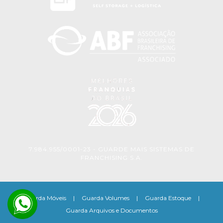
7.984.955/0001-23 - GUARDE MAIS SISTEMAS DE
FRANCHISING S.A.
Guarda Móveis
|
Guarda Volumes
|
Guarda Estoque
|
Guarda Arquivos e Documentos