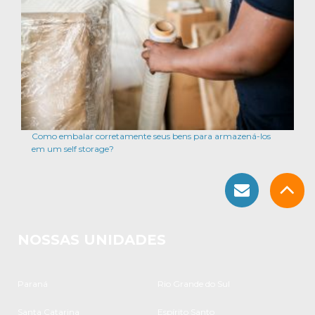
Como embalar corretamente seus bens para armazená-los
em um self storage?
NOSSAS UNIDADES
Paraná
Rio Grande do Sul
Santa Catarina
Espírito Santo