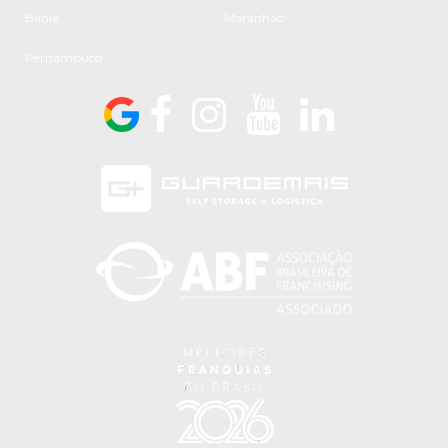
Bahia
Maranhão
Pernambuco