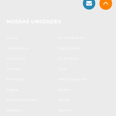
NOSSAS UNIDADES
Paraná
Rio Grande do Sul
Santa Catarina
Espírito Santo
Minas Gerais
Rio de Janeiro
São Paulo
Goiás
Mato Grosso
Mato Grosso do Sul
Alagoas
Paraíba
Rio Grande do Norte
Sergipe
Rondônia
Tocantins