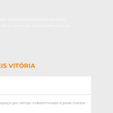
dar, disponibilizando a área que você
ando na decoração. Garanta essa solução
S VITÓRIA
m espaço por tempo indeterminado e pode manter