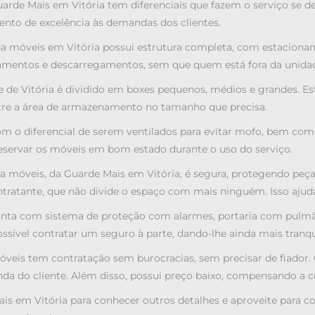
rde Mais em Vitória tem diferenciais que fazem o serviço se des
nto de excelência às demandas dos clientes.
 móveis em Vitória possui estrutura completa, com estacioname
gamentos e descarregamentos, sem que quem está fora da unidad
 de Vitória é dividido em boxes pequenos, médios e grandes. Es
ntre a área de armazenamento no tamanho que precisa.
 o diferencial de serem ventilados para evitar mofo, bem como
reservar os móveis em bom estado durante o uso do serviço.
 móveis, da Guarde Mais em Vitória, é segura, protegendo peça
tratante, que não divide o espaço com mais ninguém. Isso ajuda a
conta com sistema de proteção com alarmes, portaria com pulm
ssível contratar um seguro à parte, dando-lhe ainda mais tranq
veis tem contratação sem burocracias, sem precisar de fiador. 
da do cliente. Além disso, possui preço baixo, compensando a c
is em Vitória para conhecer outros detalhes e aproveite para 