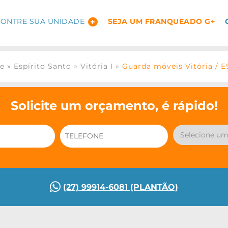
ONTRE SUA UNIDADE
SEJA UM FRANQUEADO G+
ge
»
Espírito Santo
»
Vitória I
»
Guarda móveis Vitória / E
Solicite um orçamento, é rápido!
(27) 99914-6081 (PLANTÃO)