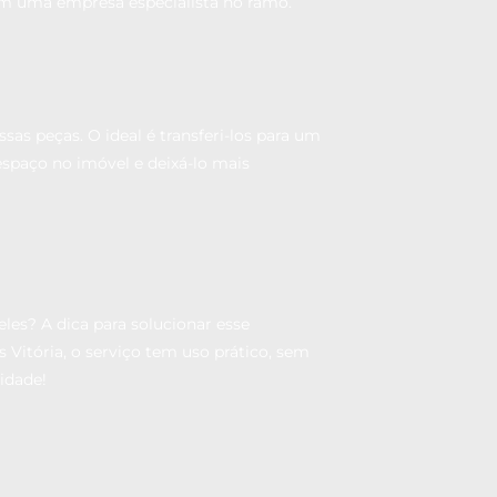
om uma empresa especialista no ramo.
as peças. O ideal é transferi-los para um
spaço no imóvel e deixá-lo mais
les? A dica para solucionar esse
Vitória, o serviço tem uso prático, sem
lidade!