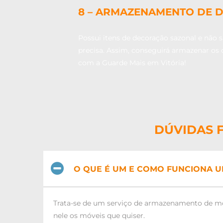
8 – ARMAZENAMENTO DE 
Possui itens de decoração sazonal e não 
precisa. Assim, conseguirá armazenar os 
com a Guarde Mais em Vitória!
DÚVIDAS 
O QUE É UM E COMO FUNCIONA U
Trata-se de um serviço de armazenamento de mó
nele os móveis que quiser.