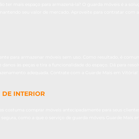
ão ter mais espaço para armazená-la? O guarda móveis é a soluç
, mantendo seu valor de mercado. Aproveite para contratar com 
iente para armazenar móveis sem uso. Como resultado, é comum
 danos às peças e tira a funcionalidade do espaço. Dá para reso
mazenamento adequada. Contrate com a Guarde Mais em Vitória!
 DE INTERIOR
res costuma comprar móveis antecipadamente para seus clientes
egura, como a que o serviço de guarda móveis Guarde Mais em