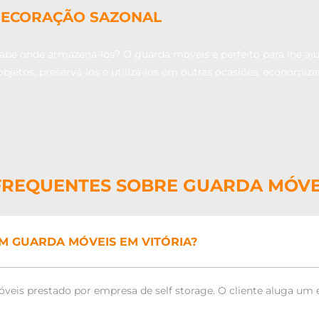
DECORAÇÃO SAZONAL
sabe onde armazená-los? O guarda móveis é perfeito para lhe aju
objetos, preservá-los e utilizá-los em outras ocasiões, economiz
FREQUENTES SOBRE GUARDA MÓVEI
M GUARDA MÓVEIS EM VITÓRIA?
veis prestado por empresa de self storage. O cliente aluga u