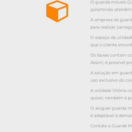
O guarda móveis Gua
garantindo atendime
A empresa de guarda
para realizar carre
O espaço da unidade
que o cliente enco
Os boxes contam com
Assim, é possível p
A solução em guarda
uso exclusivo do con
A unidade Vitória 
quiser, também é po
O aluguel guarda mó
é adaptável à deman
Contate a Guarde Ma