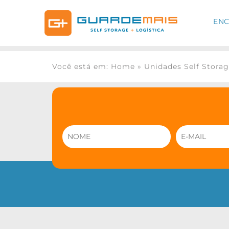
ENC
Você está em: Home
»
Unidades Self Stora