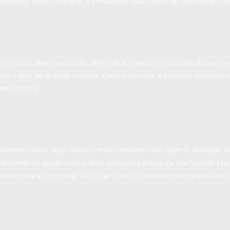
proveite para contratar e armazenar seus itens de decoração c
orná-lo desorganizado, além de aumentar o risco de danos a ess
o box de guarda móveis. Com o serviço, é possível otimizar e
em Vitória!
pretende levar seus móveis, mas também não quer se desfazer de
antendo as peças numa área adequada e segura. Na Guarde Mais 
mento para continuar a utilizar o box. Contrate e tenha essa faci