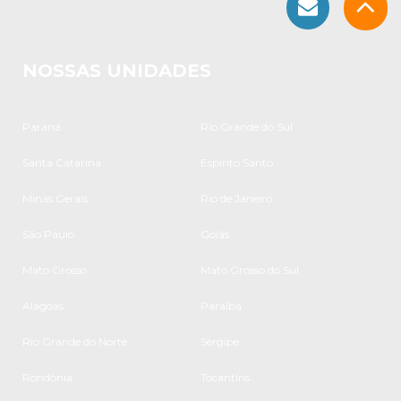
NOSSAS UNIDADES
Paraná
Rio Grande do Sul
Santa Catarina
Espírito Santo
Minas Gerais
Rio de Janeiro
São Paulo
Goiás
Mato Grosso
Mato Grosso do Sul
Alagoas
Paraíba
Rio Grande do Norte
Sergipe
Rondônia
Tocantins