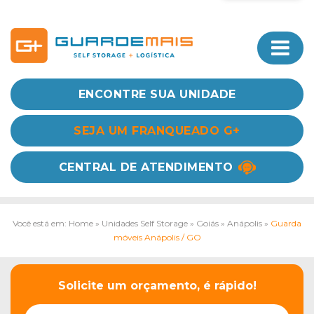
ENCONTRE SUA UNIDADE
SEJA UM FRANQUEADO G+
CENTRAL DE ATENDIMENTO
Você está em: Home
»
Unidades Self Storage
»
Goiás
»
Anápolis
»
Guarda
móveis Anápolis / GO
Solicite um orçamento, é rápido!