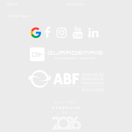
Bahia
Maranhão
Pernambuco