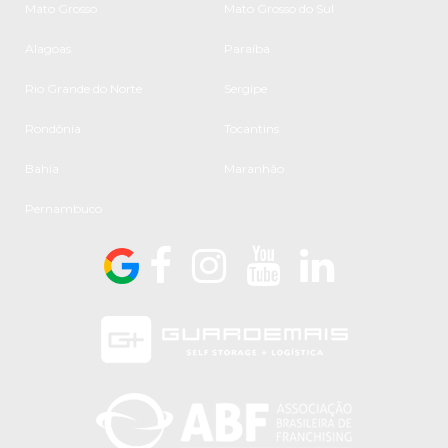
Mato Grosso
Mato Grosso do Sul
Alagoas
Paraíba
Rio Grande do Norte
Sergipe
Rondônia
Tocantins
Bahia
Maranhão
Pernambuco