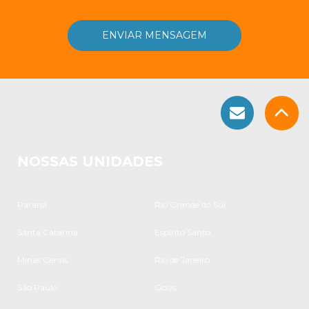
NOSSAS UNIDADES
Paraná
Rio Grande do Sul
Santa Catarina
Espírito Santo
Minas Gerais
Rio de Janeiro
São Paulo
Goiás