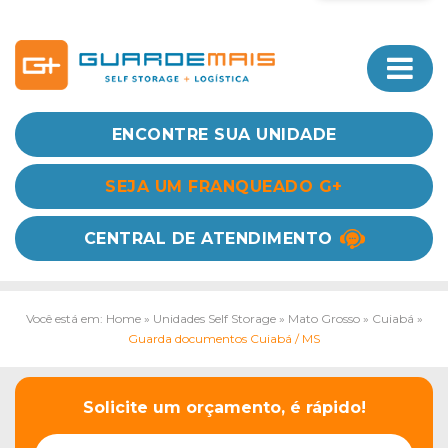
ENCONTRE SUA UNIDADE
SEJA UM FRANQUEADO G+
CENTRAL DE ATENDIMENTO
Você está em: Home
»
Unidades Self Storage
»
Mato Grosso
»
Cuiabá
»
Guarda documentos Cuiabá / MS
Solicite um orçamento, é rápido!