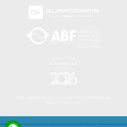
7.984.955/0001-23 - GUARDE MAIS SISTEMAS DE
FRANCHISING S.A.
Guarda Móveis
|
Guarda Volumes
|
Guarda Estoque
|