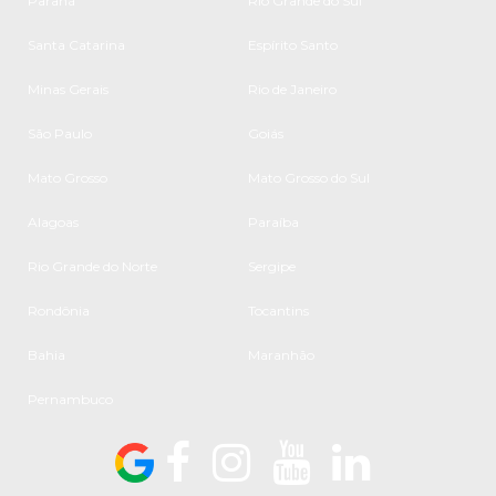
Paraná
Rio Grande do Sul
Santa Catarina
Espírito Santo
Minas Gerais
Rio de Janeiro
São Paulo
Goiás
Mato Grosso
Mato Grosso do Sul
Alagoas
Paraíba
Rio Grande do Norte
Sergipe
Rondônia
Tocantins
Bahia
Maranhão
Pernambuco