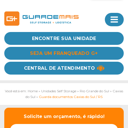
ENCONTRE SUA UNIDADE
SEJA UM FRANQUEADO G+
CENTRAL DE ATENDIMENTO
Você está em: Home
»
Unidades Self Storage
»
Rio Grande do Sul
»
Caxias
do Sul
»
Guarda documentos Caxias do Sul / RS
Solicite um orçamento, é rápido!