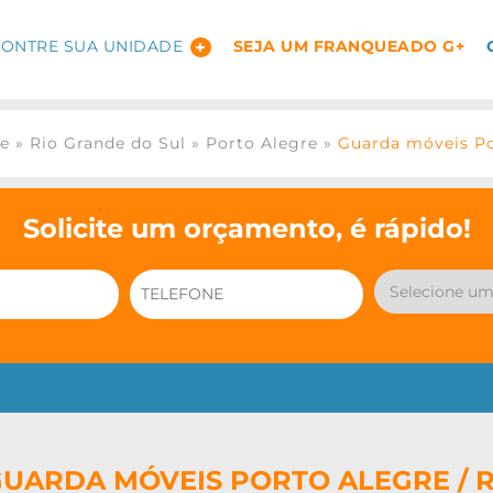
ONTRE SUA UNIDADE
SEJA UM FRANQUEADO G+
ge
»
Rio Grande do Sul
»
Porto Alegre
»
Guarda móveis Po
Solicite um orçamento, é rápido!
UARDA MÓVEIS PORTO ALEGRE / 