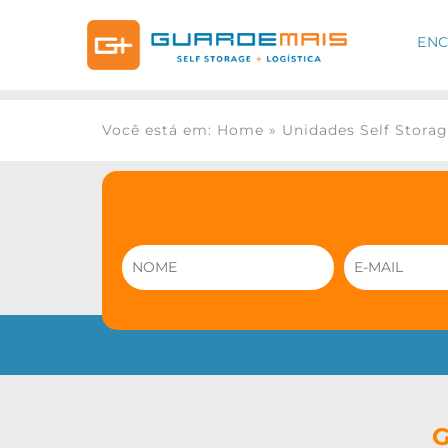
ENC
Você está em: Home
»
Unidades Self Stora
G