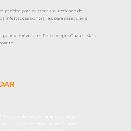
um perfeito para guardar a quantidade de
a infestações por pragas, para assegurar a
o guarda móveis em Porto Alegre
Guarde Mais
amento.
UDAR
 Então, o ideal é se mudar de maneira
s pelo tempo que precisar! Na Guarde
orçamento. Conheça e contrate!