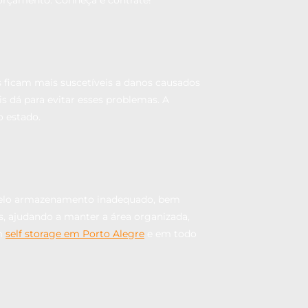
s ficam mais suscetíveis a danos causados
s dá para evitar esses problemas. A
 estado.
s pelo armazenamento inadequado, bem
 ajudando a manter a área organizada,
em
self storage em Porto Alegre
e em todo