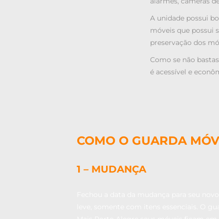
alarmes, câmeras d
A unidade possui bo
móveis que possui s
preservação dos mó
Como se não bastass
é acessível e econô
COMO O GUARDA MÓVE
1 – MUDANÇA
Fechou a data da mudança para seu novo 
leve, somente com itens essenciais. O g
Mais Porto Alegre seus móveis ficam em