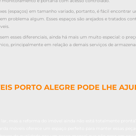
e monitoramento e portaria com acesso controlado.
xes (espaços) em tamanho variado, portanto, é fácil encontrar 
em problema algum. Esses espaços são arejados e tratados contr
veis.
em esses diferenciais, ainda há mais um muito especial: o
preç
mico, principalmente em relação a demais serviços de armazen
IS PORTO ALEGRE PODE LHE AJ
lar, mas a reforma do imóvel ainda não está totalmente pronta?
uarda móveis oferece um espaço perfeito para manter essas peça
 boxes de qualidade por um preço mensal que não pesa em seu 