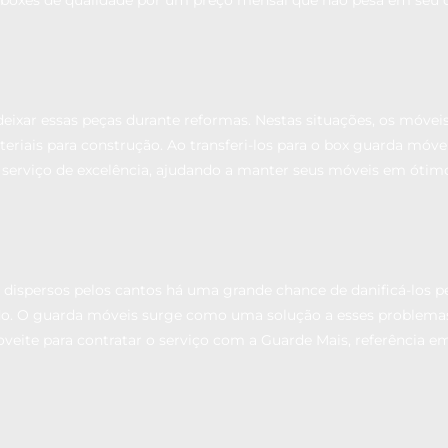
deixar essas peças durante reformas. Nestas situações, os móvei
riais para construção. Ao transferi-los para o box guarda móvei
erviço de excelência, ajudando a manter seus móveis em ótimo
o dispersos pelos cantos há uma grande chance de danificá-lo
o. O guarda móveis surge como uma solução a esses problemas,
roveite para contratar o serviço com a Guarde Mais, referência 