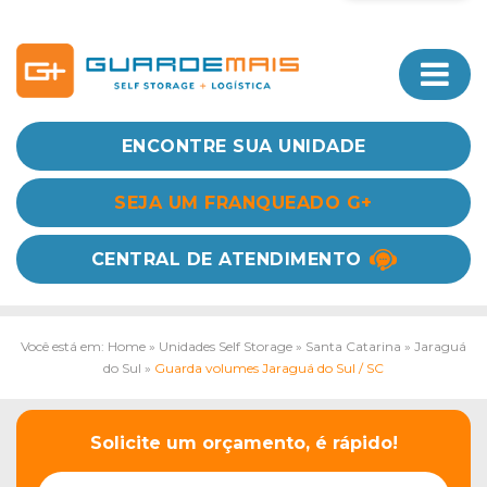
ENCONTRE SUA UNIDADE
SEJA UM FRANQUEADO G+
CENTRAL DE ATENDIMENTO
Você está em: Home
»
Unidades Self Storage
»
Santa Catarina
»
Jaraguá
do Sul
»
Guarda volumes Jaraguá do Sul / SC
Solicite um orçamento, é rápido!