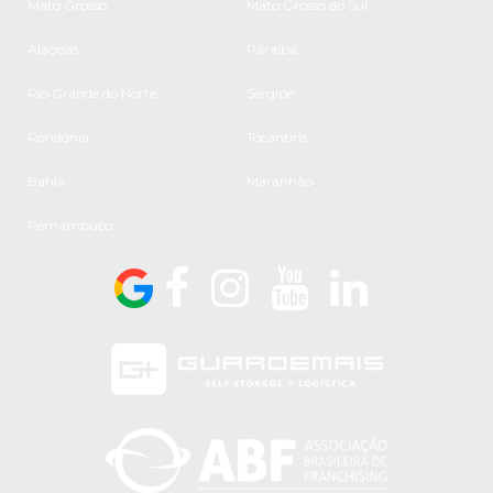
Mato Grosso
Mato Grosso do Sul
Alagoas
Paraíba
Rio Grande do Norte
Sergipe
Rondônia
Tocantins
Bahia
Maranhão
Pernambuco