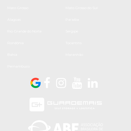
Mato Grosso
Mato Grosso do Sul
Alagoas
Paraíba
Rio Grande do Norte
Sergipe
Rondônia
Tocantins
Bahia
Maranhão
Pernambuco