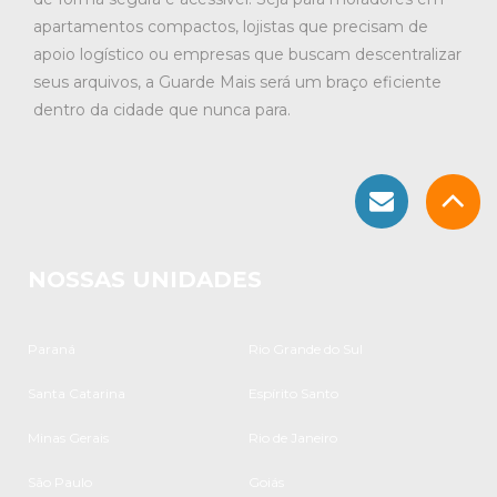
apartamentos compactos, lojistas que precisam de
apoio logístico ou empresas que buscam descentralizar
seus arquivos, a Guarde Mais será um braço eficiente
dentro da cidade que nunca para.
NOSSAS UNIDADES
Paraná
Rio Grande do Sul
Santa Catarina
Espírito Santo
Minas Gerais
Rio de Janeiro
São Paulo
Goiás