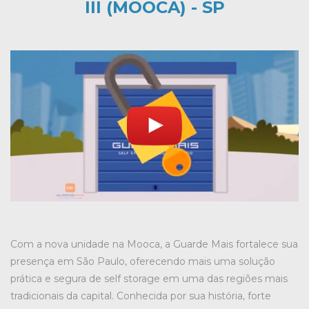
III (MOOCA) - SP
Com a nova unidade na Mooca, a Guarde Mais fortalece sua
presença em São Paulo, oferecendo mais uma solução
prática e segura de self storage em uma das regiões mais
tradicionais da capital. Conhecida por sua história, forte