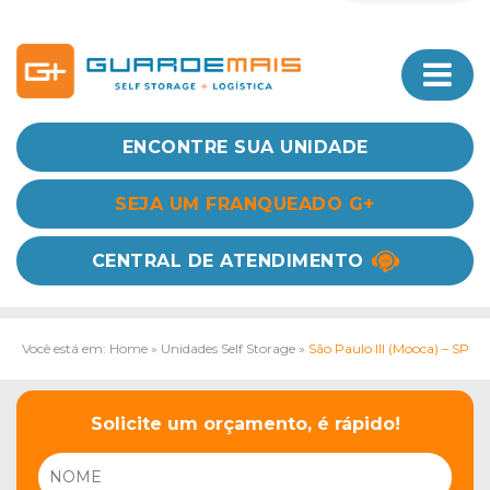
ENCONTRE SUA UNIDADE
SEJA UM FRANQUEADO G+
CENTRAL DE ATENDIMENTO
Você está em: Home
»
Unidades Self Storage
»
São Paulo III (Mooca) – SP
Solicite um orçamento, é rápido!