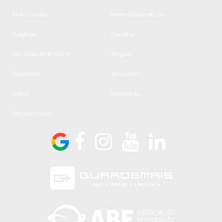
Mato Grosso
Mato Grosso do Sul
Alagoas
Paraíba
Rio Grande do Norte
Sergipe
Rondônia
Tocantins
Bahia
Maranhão
Pernambuco