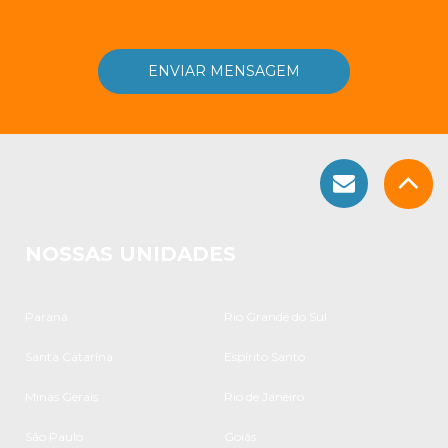
NOSSAS UNIDADES
Paraná
Rio Grande do Sul
Santa Catarina
Espírito Santo
Minas Gerais
Rio de Janeiro
São Paulo
Goiás