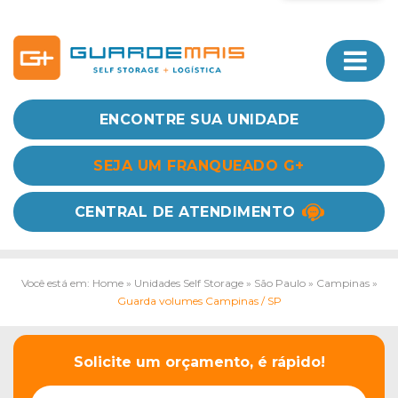
ENCONTRE SUA UNIDADE
SEJA UM FRANQUEADO G+
CENTRAL DE ATENDIMENTO
Você está em: Home
»
Unidades Self Storage
»
São Paulo
»
Campinas
»
Guarda volumes Campinas / SP
Solicite um orçamento, é rápido!