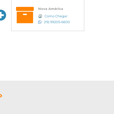
Nova América
Como Chegar
(19) 99205-6600
P