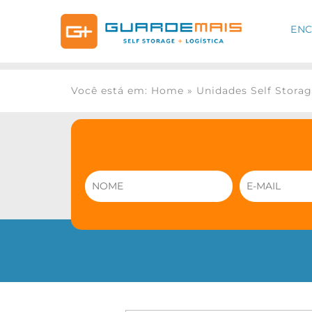
ENC
Você está em: Home
»
Unidades Self Stora