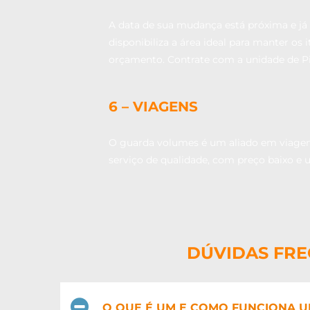
A data de sua mudança está próxima e já
disponibiliza a área ideal para manter o
orçamento. Contrate com a unidade de Pi
6 – VIAGENS
O guarda volumes é um aliado em viagens
serviço de qualidade, com preço baixo e 
DÚVIDAS FRE
O QUE É UM E COMO FUNCIONA U