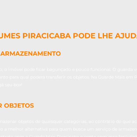
MES PIRACICABA PODE LHE AJU
RA ARMAZENAMENTO
 o imóvel pode ficar bagunçado e pouco funcional. O guarda vo
o para qual poderá transferir os objetos. Na Guarde Mais em P
já seu box!
R OBJETOS
zenar objetos de quaisquer categorias, ao contrário do que ac
ução a melhor alternativa para quem busca um serviço de armazena
ontrate com a Guarde Mais Piracicaba e conte com essa facilidad