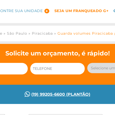
ONTRE SUA UNIDADE
SEJA UM FRANQUEADO G+
ge
»
São Paulo
»
Piracicaba
»
Guarda volumes Piracicaba 
Solicite um orçamento, é rápido!
(19) 99205-6600 (PLANTÃO)