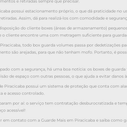
mentos e retiradas sempre que precisar.
icaba possui estacionamento próprio, o que dá praticidade no u
tiradas. Assim, dá para realizá-los com comodidade e seguranç
disposição do cliente boxes (áreas de armazenamento) pequenos
e o cliente encontre uma com metragem suficiente para guarda
iracicaba, todo box guarda volumes passa por dedetizações para 
ento são arejadas, para que não tenham mofo. Portanto, é poss
ado com a segurança, há uma boa notícia: os boxes de guarda v
isão de espaço com outras pessoas, o que ajuda a evitar danos às
de Piracicaba possui um sistema de proteção que conta com al
a e acesso controlado.
 param por aí: o serviço tem contratação desburocratizada e tem
ço acessível!
rar em contato com a Guarde Mais em Piracicaba e saiba como g