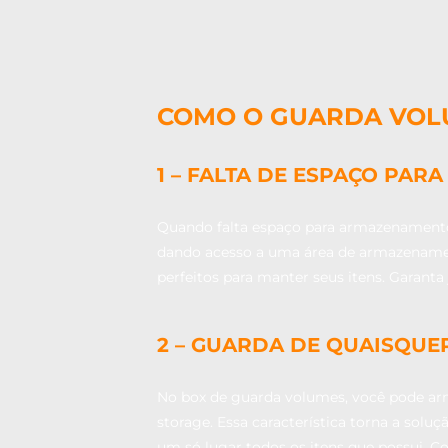
COMO O GUARDA VOLU
1 – FALTA DE ESPAÇO PA
Quando falta espaço para armazenamento,
dando acesso a uma área de armazenament
perfeitos para manter seus itens. Garanta 
2 – GUARDA DE QUAISQUE
No box de guarda volumes, você pode arma
storage. Essa característica torna a sol
um só lugar todos os itens que possui. C