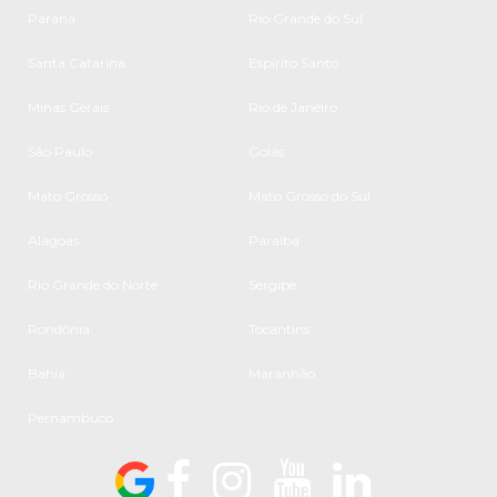
Paraná
Rio Grande do Sul
Santa Catarina
Espírito Santo
Minas Gerais
Rio de Janeiro
São Paulo
Goiás
Mato Grosso
Mato Grosso do Sul
Alagoas
Paraíba
Rio Grande do Norte
Sergipe
Rondônia
Tocantins
Bahia
Maranhão
Pernambuco