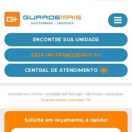
ENCONTRE SUA UNIDADE
SEJA UM FRANQUEADO G+
CENTRAL DE ATENDIMENTO
Você está em: Home
»
Unidades Self Storage
»
São Paulo
»
Sorocaba
»
Guarda móveis Sorocaba / SP
Solicite um orçamento, é rápido!