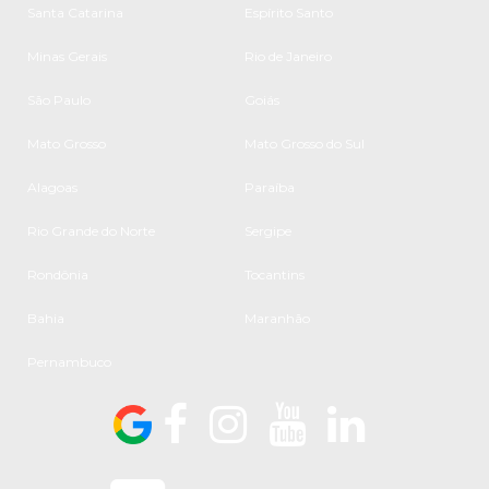
Santa Catarina
Espírito Santo
Minas Gerais
Rio de Janeiro
São Paulo
Goiás
Mato Grosso
Mato Grosso do Sul
Alagoas
Paraíba
Rio Grande do Norte
Sergipe
Rondônia
Tocantins
Bahia
Maranhão
Pernambuco