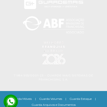
7.984.955/0001-23 - GUARDE MAIS SISTEMAS DE
FRANCHISING S.A.
Guarda Móveis
|
Guarda Volumes
|
Guarda Estoque
|
Guarda Arquivos e Documentos