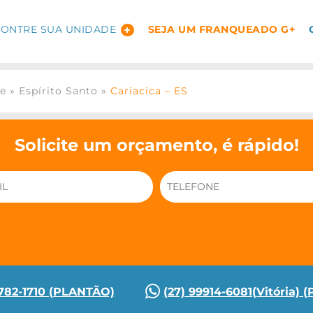
ONTRE SUA UNIDADE
SEJA UM FRANQUEADO G+
ge
»
Espírito Santo
»
Cariacica – ES
Solicite um orçamento, é rápido!
9782-1710 (PLANTÃO)
(27) 99914-6081(Vitória)