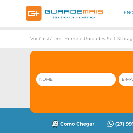
ENC
Você está em: Home
»
Unidades Self Stora
Como Chegar
(27) 9