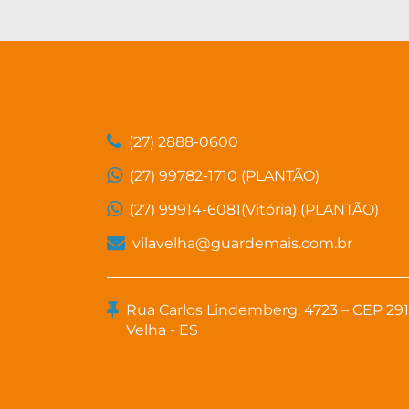
(27) 2888-0600
(27) 99782-1710 (PLANTÃO)
(27) 99914-6081(Vitória) (PLANTÃO)
vilavelha@guardemais.com.br
Rua Carlos Lindemberg, 4723 – CEP 29110
Velha - ES