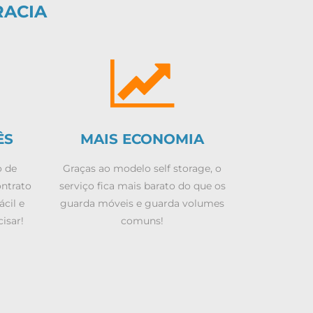
RACIA
ÊS
MAIS ECONOMIA
o de
Graças ao modelo self storage, o
ontrato
serviço fica mais barato do que os
ácil e
guarda móveis e guarda volumes
isar!
comuns!