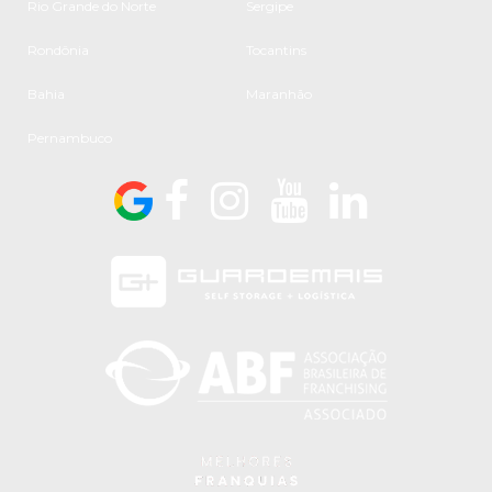
Rio Grande do Norte
Sergipe
Rondônia
Tocantins
Bahia
Maranhão
Pernambuco