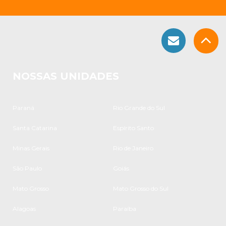
NOSSAS UNIDADES
Paraná
Rio Grande do Sul
Santa Catarina
Espírito Santo
Minas Gerais
Rio de Janeiro
São Paulo
Goiás
Mato Grosso
Mato Grosso do Sul
Alagoas
Paraíba