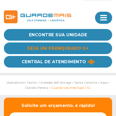
ENCONTRE SUA UNIDADE
SEJA UM FRANQUEADO G+
CENTRAL DE ATENDIMENTO
Você está em: Home
»
Unidades Self Storage
»
Santa Catarina
»
Itajaí
»
Donato Pereira
»
Guarda volumes Itajaí / SC
Solicite um orçamento, é rápido!