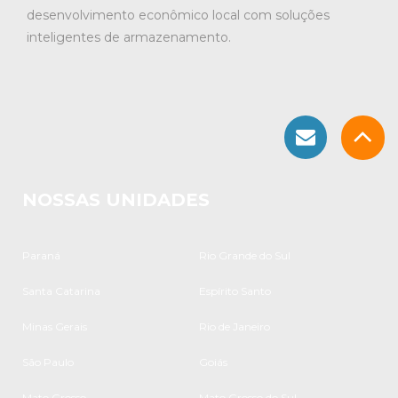
desenvolvimento econômico local com soluções
inteligentes de armazenamento.
NOSSAS UNIDADES
Paraná
Rio Grande do Sul
Santa Catarina
Espírito Santo
Minas Gerais
Rio de Janeiro
São Paulo
Goiás
Mato Grosso
Mato Grosso do Sul