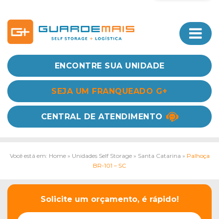
ENCONTRE SUA UNIDADE
SEJA UM FRANQUEADO G+
CENTRAL DE ATENDIMENTO
Você está em: Home
»
Unidades Self Storage
»
Santa Catarina
»
Palhoça
BR-101 – SC
Solicite um orçamento, é rápido!