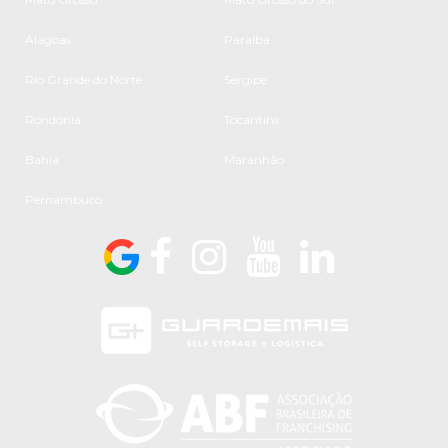
Alagoas
Paraíba
Rio Grande do Norte
Sergipe
Rondônia
Tocantins
Bahia
Maranhão
Pernambuco