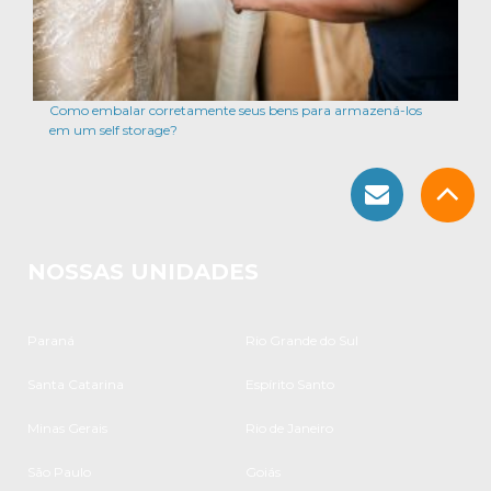
Como embalar corretamente seus bens para armazená-los
em um self storage?
NOSSAS UNIDADES
Paraná
Rio Grande do Sul
Santa Catarina
Espírito Santo
Minas Gerais
Rio de Janeiro
São Paulo
Goiás