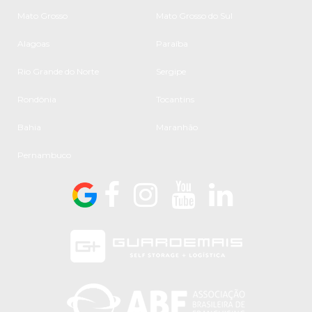
Mato Grosso
Mato Grosso do Sul
Alagoas
Paraíba
Rio Grande do Norte
Sergipe
Rondônia
Tocantins
Bahia
Maranhão
Pernambuco