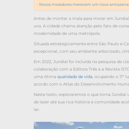
Novos moradores merecem um novo armazena
Antes de montar a mala para
morar em Jundiaí
uva. A cidade chama atenção pelo fato de conse
modernidade de uma metrópole.
Situada estrategicamente entre São Paulo e Ca
excepcional, com seu ambiente arborizado, cl
Em 2022, Jundiaí foi incluída
na pesquisa de cla
colaboração com a Editora Três e a Revista IST
uma ótima
qualidade de vida
, ocupando o 11º 
acordo com o
Atlas do Desenvolvimento Human
Neste texto, exploraremos o que torna Jundiaí u
de lazer até sua rica história e comunidade a
lar.