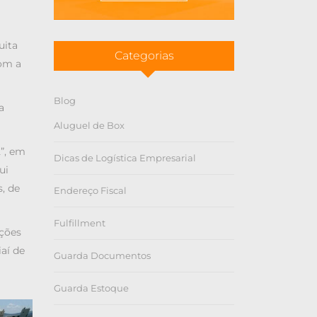
uita
Categorias
com a
Blog
a
Aluguel de Box
2”, em
Dicas de Logística Empresarial
ui
, de
Endereço Fiscal
Fulfillment
pções
aí de
Guarda Documentos
Guarda Estoque