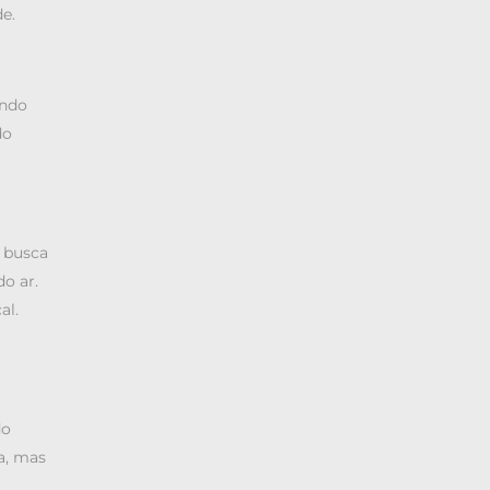
e.
indo
do
 busca
o ar.
al.
do
a, mas