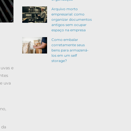
Arquivo morto
empresarial: como
organizar documentos
antigos sem ocupar
espaço na empresa
Como embalar
corretamente seus
bens para armazená-
los em um self
storage?
 uvas e
antes
de uva
no,
 da