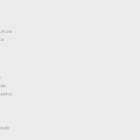
ultura
rar
e
rde
 pelos
esde