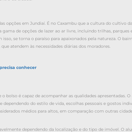
a das opções em Jundiaí. É no Caxambu que a cultura do cultivo d
ma de opções de lazer ao ar livre, incluindo trilhas, parques 
sso, se torna o paraíso para apaixonados pela natureza. O bair
es que atendem às necessidades diárias dos moradores.
 precisa conhecer
se o bolso é capaz de acompanhar as qualidades apresentadas. O
e dependendo do estilo de vida, escolhas pessoais e gostos indiv
onsiderados médios para altos, em comparação com outras cidad
velmente dependendo da localização e do tipo de imóvel. O al