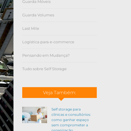
Guarda Móveis
Guarda Volumes
Last Mile
Logística para e-commerce
Pensando em Mudança?
Tudo sobre Self Storage
Veja Também:
Self storage para
clínicas e consultórios:
como ganhar espaço
sem comprometer a
organização