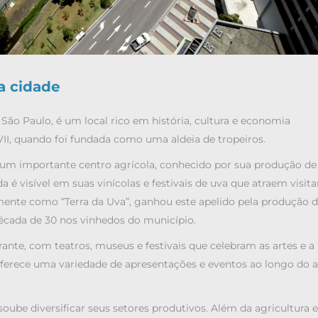
a cidade
 São Paulo, é um local rico em história, cultura e economia
XVII, quando foi fundada como uma aldeia de tropeiros.
 um importante centro agrícola, conhecido por sua produção de
a é visível em suas vinícolas e festivais de uva que atraem visit
lmente como “Terra da Uva”, ganhou este apelido pela produção 
écada de 30 nos vinhedos do município.
nte, com teatros, museus e festivais que celebram as artes e a
 oferece uma variedade de apresentações e eventos ao longo do a
ube diversificar seus setores produtivos. Além da agricultura e