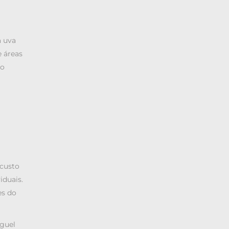
a uva
e áreas
ro
 custo
iduais.
es do
uguel