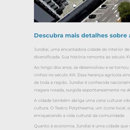
Descubra mais detalhes sobre 
Jundiaí, uma encantadora cidade do interior de
diversificada. Sua história remonta ao século 
Ao longo dos anos, se desenvolveu e se tornou
vinhos no século XIX. Essa herança agrícola aind
de toda a região. Jundiaí é conhecida naciona
niagara rosada, surgida espontaneamente na d
A cidade também abriga uma cena cultural vibra
cultura. O Teatro Polytheama, um ícone local,
enriquecendo a vida cultural da comunidade.
Quanto à economia, Jundiaí é uma cidade que so