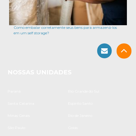
Como embalar corretamente seus bens para armazená-los
em um self storage?
NOSSAS UNIDADES
Paraná
Rio Grande do Sul
Santa Catarina
Espírito Santo
Minas Gerais
Rio de Janeiro
São Paulo
Goiás