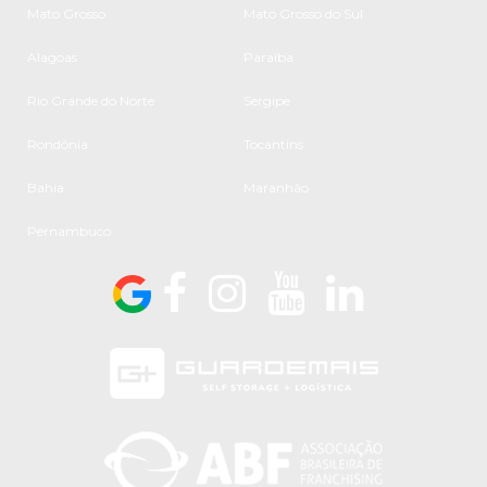
Mato Grosso
Mato Grosso do Sul
Alagoas
Paraíba
Rio Grande do Norte
Sergipe
Rondônia
Tocantins
Bahia
Maranhão
Pernambuco