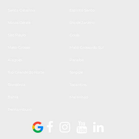
Santa Catarina
Espírito Santo
Minas Gerais
Rio de Janeiro
São Paulo
Goiás
Mato Grosso
Mato Grosso do Sul
Alagoas
Paraíba
Rio Grande do Norte
Sergipe
Rondônia
Tocantins
Bahia
Maranhão
Pernambuco