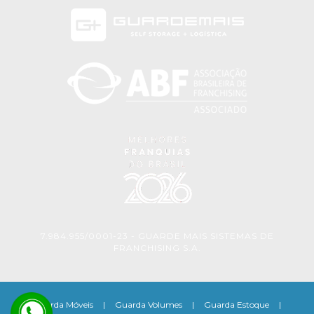
7.984.955/0001-23 - GUARDE MAIS SISTEMAS DE
FRANCHISING S.A.
Guarda Móveis
|
Guarda Volumes
|
Guarda Estoque
|