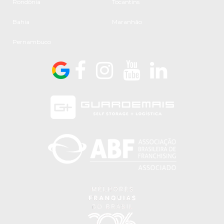
Rondônia
Tocantins
Bahia
Maranhão
Pernambuco