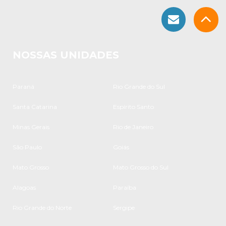
NOSSAS UNIDADES
Paraná
Rio Grande do Sul
Santa Catarina
Espírito Santo
Minas Gerais
Rio de Janeiro
São Paulo
Goiás
Mato Grosso
Mato Grosso do Sul
Alagoas
Paraíba
Rio Grande do Norte
Sergipe