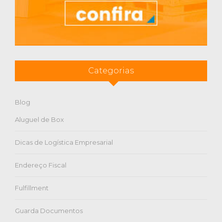
Categorias
Blog
Aluguel de Box
Dicas de Logística Empresarial
Endereço Fiscal
Fulfillment
Guarda Documentos