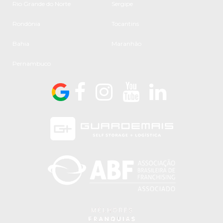
Rio Grande do Norte
Sergipe
Rondônia
Tocantins
Bahia
Maranhão
Pernambuco