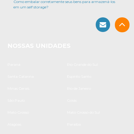
Como embalar corretamente seus bens para armazená-los
em um self storage?
NOSSAS UNIDADES
Paraná
Rio Grande do Sul
Santa Catarina
Espírito Santo
Minas Gerais
Rio de Janeiro
São Paulo
Goiás
Mato Grosso
Mato Grosso do Sul
Alagoas
Paraíba