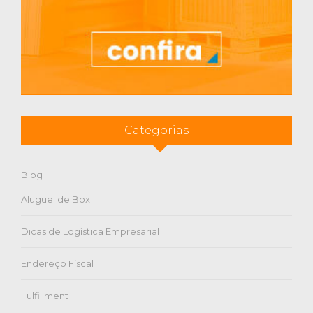
Categorias
Blog
Aluguel de Box
Dicas de Logística Empresarial
Endereço Fiscal
Fulfillment